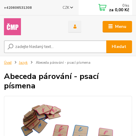
0
ks
CZK
+420606531308
za
0,00 Kč
Menu
Hledat
Úvod
Jazyk
Abeceda párování - psací písmena
Abeceda párování - psací
písmena