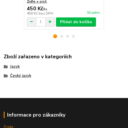
Zvíře + srst
Naši motýli
450 Kč
430 Kč
/
ks
/
ks
Skladem
450 Kč
bez DPH
430 Kč
bez 
Přidat do košíku
Zboží zařazeno v kategoriích
Jazyk
Český jazyk
Informace pro zákazníky
O nás