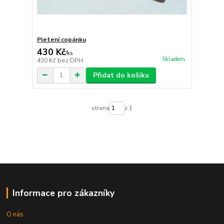
Pletení copánku
430 Kč
/
ks
Skladem
430 Kč
bez DPH
Přidat do košíku
strana
z 1
Informace pro zákazníky
O nás