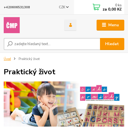
0
ks
CZK
+420606531308
za
0,00 Kč
Menu
Hledat
Úvod
Praktický život
Praktický život