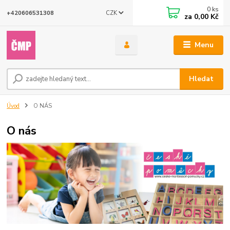
0
ks
CZK
+420606531308
za
0,00 Kč
Menu
Hledat
Úvod
O NÁS
O nás