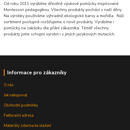
Od roku 2011 vyrábíme dřevěné výukové pomůcky inspirované
Montessori pedagogikou. Všechny produkty pochází z naší dílny.
Na výrobky používáme výhradně ekologické barvy a mořidla. Náš
sortiment postupně rozšiřujeme o nové produkty. Vyrábíme i
pomůcky na zakázku dle přání zákazníka. Téměř všechny
produkty jsme schopni vyrobit i v jiných jazykových mutacích.
Informace pro zákazníky
O nás
Jak nakupovat
Obchodní podmínky
Fakturační adresa
Materiály zdarma ke stažení