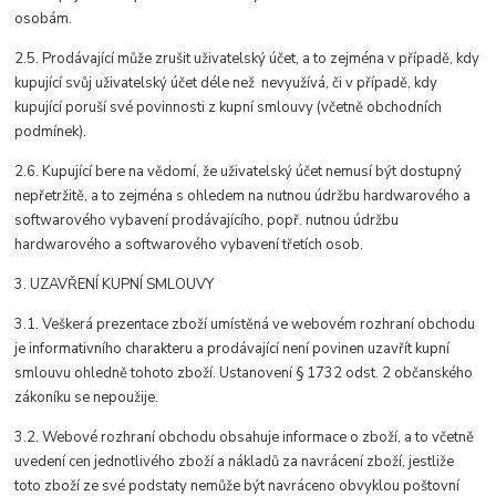
osobám.
2.5. Prodávající může zrušit uživatelský účet, a to zejména v případě, kdy
kupující svůj uživatelský účet déle než nevyužívá, či v případě, kdy
kupující poruší své povinnosti z kupní smlouvy (včetně obchodních
podmínek).
2.6. Kupující bere na vědomí, že uživatelský účet nemusí být dostupný
nepřetržitě, a to zejména s ohledem na nutnou údržbu hardwarového a
softwarového vybavení prodávajícího, popř. nutnou údržbu
hardwarového a softwarového vybavení třetích osob.
3. UZAVŘENÍ KUPNÍ SMLOUVY
3.1. Veškerá prezentace zboží umístěná ve webovém rozhraní obchodu
je informativního charakteru a prodávající není povinen uzavřít kupní
smlouvu ohledně tohoto zboží. Ustanovení § 1732 odst. 2 občanského
zákoníku se nepoužije.
3.2. Webové rozhraní obchodu obsahuje informace o zboží, a to včetně
uvedení cen jednotlivého zboží a nákladů za navrácení zboží, jestliže
toto zboží ze své podstaty nemůže být navráceno obvyklou poštovní