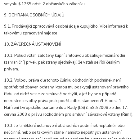
smyslu § 1765 odst. 2 občanského zákoníku.
9. OCHRANA OSOBNÍCH ÚDAJŮ
9.1. Prodávající zpracovává osobní údaje kupujícího. Více informací k
takovému zpracování najdete
10. ZÁVĚREČNÁ USTANOVENÍ
10.1. Pokud vztah založený kupní smlouvou obsahuje mezinárodní
(zahraniční) prvek, pak strany sjednávají, že vztah se řídí českým
právem.
10.2. Volbou práva dle tohoto článku obchodních podmínek není
spotřebitel zbaven ochrany, kterou mu poskytují ustanovení právního
řádu, od nichž se nelze smluvně odchýlit, a jež by se v případě
neexistence volby práva jinak použila dle ustanovení čl. 6 odst. 1
Nařízení Evropského parlamentu a Rady (ES) č. 593/2008 ze dne 17.
června 2008 o právu rozhodném pro smluvní závazkové vztahy (Řím I).
10.3. Je-li některé ustanovení obchodních podmínek neplatné nebo
neúčinné, nebo se takovým stane, namísto neplatných ustanovení