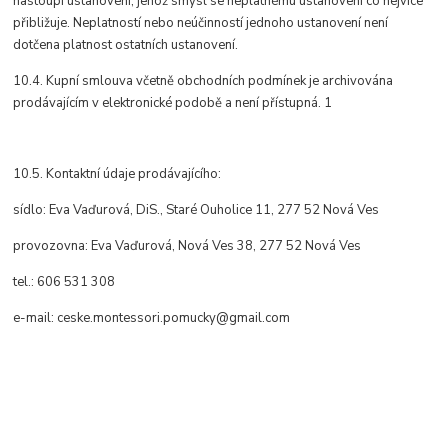
nastoupí ustanovení, jehož smysl se neplatnému ustanovení co nejvíce
přibližuje. Neplatností nebo neúčinností jednoho ustanovení není
dotčena platnost ostatních ustanovení.
10.4. Kupní smlouva včetně obchodních podmínek je archivována
prodávajícím v elektronické podobě a není přístupná. 1
10.5. Kontaktní údaje prodávajícího:
sídlo:
Eva Vaďurová, DiS., Staré Ouholice 11, 277 52 Nová Ves
provozovna: Eva Vaďurová, Nová Ves 38, 277 52 Nová Ves
tel.: 606 531 308
e-mail: ceske.montessori.pomucky@gmail.com