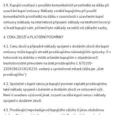
3.8. Kupující souhlasí s použitím komunikačních prostředků na dálku při
uzavírání kupní smlouvy. Náklady vzniklé kupujícímu při použití
komunikačních prostředků na dálku v souvislosti s uzavřením kupní
smlouvy (náklady na internetové připojení, náklady na telefonní hovory)
si hradí kupující sám, přičemž tyto náklady se neliší od základní sazby.
4. CENA ZBOŽÍ A PLATEBNÍ PODMÍNKY
4.1. Cenu zboží a případné náklady spojené s dodáním zboží dle kupní
smlouvy může kupující uhradit prodávajícímu následujícími způsoby: 0 v
hotovosti na dobírku v místě určeném kupujícím v objednávce;0
bezhotovostně převodem na účet prodávajícího č. 670100-
220918613181/6210, vedený u společnosti mbank (dále jen „účet
prodávajícího“);
4.2. Společně s kupní cenou je kupující povinen zaplatit prodávajícímu
také náklady spojené s balením a dodáním zboží ve smluvené výši.
Není-li uvedeno výslovně jinak, rozumí se dále kupní cenou i náklady
spojené s dodáním zboží.
4.3. Prodávající nepožaduje od kupujícího zálohu či jinou obdobnou