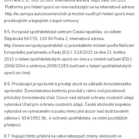
00 Praha 2, IČ: 000 20 869, internetová adresa: https://adr.coi.cz/cs.
Platformu pro řešení sporů on-line nacházející se na internetové adrese
http://ec.europa.eu/consumers/odr je možné využít při řešení sporů mezi
prodávajícím a kupujícím z kupní smlouvy.
8.5. Evropské spotřebitelské centrum Česká republika, se sídlem
Štěpánská 567/15, 120 00 Praha 2, internetová adresa:
http://www.evropskyspotrebitel.cz je kontaktním místem podle Nařízení
Evropského parlamentu a Rady (EU) č. 524/2013 ze dne 21. května
2013 o řešení spotřebitelských sporů on-line a o změně nařízení (ES) č.
2006/2004 a směrnice 2009/22/ES (nařízení o řešení spotřebitelských
sporů on-line).
8.6. Prodávající je oprávněn k prodeji zboží na základě živnostenského
oprávnění. Živnostenskou kontrolu provádí v rámci své působnosti
příslušný živnostenský úřad. Dozor nad oblastí ochrany osobních údajů
vykonává Úřad pro ochranu osobních údajů. Česká obchodní inspekce
vykonává ve vymezeném rozsahu mimo jiné dozor nad dodržováním
zákona č. 634/1992 Sb., o ochraně spotřebitele, ve znění pozdějších
předpisů.
8.7. Kupující tímto přebírá na sebe nebezpečí změny okolností ve