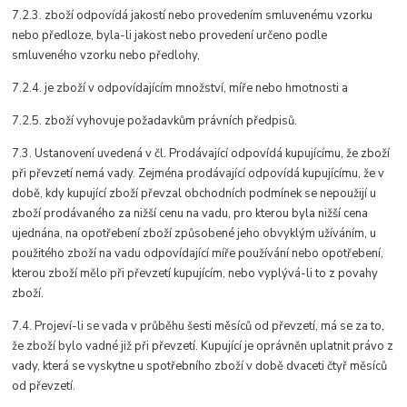
7.2.3. zboží odpovídá jakostí nebo provedením smluvenému vzorku
nebo předloze, byla-li jakost nebo provedení určeno podle
smluveného vzorku nebo předlohy,
7.2.4. je zboží v odpovídajícím množství, míře nebo hmotnosti a
7.2.5. zboží vyhovuje požadavkům právních předpisů.
7.3. Ustanovení uvedená v čl. Prodávající odpovídá kupujícímu, že zboží
při převzetí nemá vady. Zejména prodávající odpovídá kupujícímu, že v
době, kdy kupující zboží převzal obchodních podmínek se nepoužijí u
zboží prodávaného za nižší cenu na vadu, pro kterou byla nižší cena
ujednána, na opotřebení zboží způsobené jeho obvyklým užíváním, u
použitého zboží na vadu odpovídající míře používání nebo opotřebení,
kterou zboží mělo při převzetí kupujícím, nebo vyplývá-li to z povahy
zboží.
7.4. Projeví-li se vada v průběhu šesti měsíců od převzetí, má se za to,
že zboží bylo vadné již při převzetí. Kupující je oprávněn uplatnit právo z
vady, která se vyskytne u spotřebního zboží v době dvaceti čtyř měsíců
od převzetí.