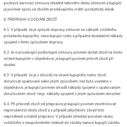
pozbývá darovací smlouva ohledně takového dárku účinnosti a kupující
je povinen spolu se zbožím prodávajícímu vrátit i poskytnutý dárek.
6. PŘEPRAVA A DODÁNÍ ZBOŽÍ
6.1. V případě, že je způsob dopravy smluven na základě zvláštního
požadavku kupujícího, nese kupující riziko a případné dodatečné náklady
spojené s tímto způsobem dopravy.
6.2. Je-li prodávající podle kupní smlouvy povinen dodat zboží na místo
určené kupujícím v objednávce, je kupující povinen převzít zboží při
dodání.
6.3. V případě, že je z důvodů na straně kupujícího nutno zboží
doručovat opakovaně nebo jiným způsobem, než bylo uvedeno v
objednávce, je kupující povinen uhradit náklady spojené s opakovaným
doručováním zboží, resp. náklady spojené s jiným způsobem doručení.
6.4. Při převzetí zboží od přepravce je kupující povinen zkontrolovat
neporušenost obalů zboží a v případě jakýchkoliv závad toto
neprodleně oznámit přepravci. V případě shledání porušení obalu
svědčícího o neoprávněném vniknutí do zásilky nemusí kupující zásilku