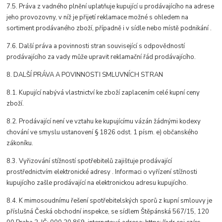
7.5. Práva z vadného plnění uplatňuje kupující u prodávajícího na adrese
jeho provozovny, v níž je přijetí reklamace možné s ohledem na
sortiment prodávaného zboží, případně i v sídle nebo místě podnikání .
7.6. Další práva a povinnosti stran související s odpovědností
prodávajícího za vady může upravit reklamační řád prodávajícího.
8. DALŠÍ PRÁVA A POVINNOSTI SMLUVNÍCH STRAN
8.1. Kupující nabývá vlastnictví ke zboží zaplacením celé kupní ceny
zboží.
8.2. Prodávající není ve vztahu ke kupujícímu vázán žádnými kodexy
chování ve smyslu ustanovení § 1826 odst. 1 písm. e) občanského
zákoníku.
8.3. Vyřizování stížností spotřebitelů zajišťuje prodávající
prostřednictvím elektronické adresy . Informaci o vyřízení stížnosti
kupujícího zašle prodávající na elektronickou adresu kupujícího.
8.4. K mimosoudnímu řešení spotřebitelských sporů z kupní smlouvy je
příslušná Česká obchodní inspekce, se sídlem Štěpánská 567/15, 120