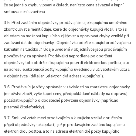
že se jedná o chybu v psaní a číslech, není tato cena závazná a kupní
smlouva není uzavřena.
3.5. Před zasláním objednávky prodávajícímu je kupujícímu umožněno
zkontrolovat a měnit údaje, které do objednávky kupující vložil, a to i s
ohledem na možnost kupujícího zjišťovat a opravovat chyby vzniklé při
zadávání dat do objednávky. Objednávku odešle kupující prodávajícímu
kliknutím na tlačítko „“. Údaje uvedené v objednávce jsou prodávajícím
považovány za správné. Prodávající neprodleně po obdržení
objednávky toto obdržení kupujícímu potvrdí elektronickou poštou, a to
na adresu elektronické pošty kupujícího uvedenou v uživatelském účtu či
v objednávce (dále jen „elektronická adresa kupujícího“).
3.6. Prodávající je vždy oprávněn v závislosti na charakteru objednávky
(množství zboží, výše kupní ceny, předpokládané náklady na dopravu)
požádat kupujícího o dodatečné potvrzení objednávky (například
písemně či telefonicky).
3.7. Smluvní vztah mezi prodávajícím a kupujícím vzniká doručením
přijetí objednávky (akceptací), jež je prodávajícím zasláno kupujícímu
elektronickou poštou, a to na adresu elektronické pošty kupujícího.