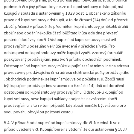
počítačového programu, pokud porušil jejich původní obal obchodních
podmínek či o jiný případ, kdy nelze od kupní smlouvy odstoupit, má
kupující v souladu s ustanovením § 1829 odst. 1 občanského zákoníku
právo od kupní smlouvy odstoupit, a to do čtrnácti (14) dnů od převzetí
zboží, přičemž v případě, že předmětem kupní smlouvy je několik druhů
zboží nebo dodání několika částí, běží tato lhůta ode dne převzetí
poslední dodávky zboží. Odstoupení od kupní smlouvy musí být
prodávajícímu odesláno ve lhůtě uvedené v předchozí větě. Pro
odstoupení od kupní smlouvy může kupující využit vzorový formulář
poskytovaný prodávajícím, jenž tvoří přílohu obchodních podmínek.
Odstoupení od kupní smlouvy může kupující zasílat mimo jiné na adresu
provozovny prodávajícího či na adresu elektronické pošty prodávajícího
. obchodních podmínek se kupní smlouva od počátku ruší. Zboží musí
být kupujícím prodávajícímu vráceno do čtrnácti (14) dnů od doručení
odstoupení od kupní smlouvy prodávajícímu. Odstoupí-li kupující od
kupní smlouvy, nese kupující náklady spojené s navrácením zboží
prodávajícímu, a to i v tom případě, kdy zboží nemůže být vráceno pro
svou povahu obvyklou poštovní cestou.
5.4. V případě odstoupení od kupní smlouvy dle čl. Nejedná-li se o
případ uvedený v čl. Kupující bere na vědomí, že dle ustanovení § 1837