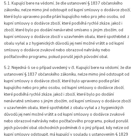
5.1. Kupující bere na vědomí, že dle ustanovení § 1837 občanského
zákoníku, nelze mimo jiné odstoupit od kupní smlouvy o dodávce zboží,
které bylo upraveno podle přání kupujícího nebo pro jeho osobu, od
kupní smlouvy o dodávce zboží, které podléhá rychlé zkáze, jakož i
zboží, které bylo po dodání nenávratně smíseno s jiným zbožím, od
kupní smlouvy o dodávce zboží v uzavřeném obalu, které spotřebitel z
obalu vyňal a z hygienických důvodů jej není možné vrátit a od kupní
smlouvy o dodávce zvukové nebo obrazové nahrávky nebo
počítačového programu, pokud porušil jejich původní obal.
5.2. Nejedná-li se o případ uvedený v čl. Kupující bere na vědomí, že dle
ustanovení § 1837 občanského zákoníku, nelze mimo jiné odstoupit od
kupní smlouvy o dodávce zboží, které bylo upraveno podle přání
kupujícího nebo pro jeho osobu, od kupní smlouvy o dodávce zboží,
které podléhá rychlé zkáze, jakož i zboží, které bylo po dodání
nenávratně smíseno s jiným zbožím, od kupní smlouvy o dodávce zboží
v uzavřeném obalu, které spotřebitel z obalu vyňal a z hygienických
důvodů jej není možné vrátit a od kupní smlouvy o dodávce zvukové
nebo obrazové nahrávky nebo počítačového programu, pokud porušil
jejich původní obal obchodních podmínek či o jiný případ, kdy nelze od
kupní smlouvy odstoupit, má kupující v souladu s ustanovením § 1829