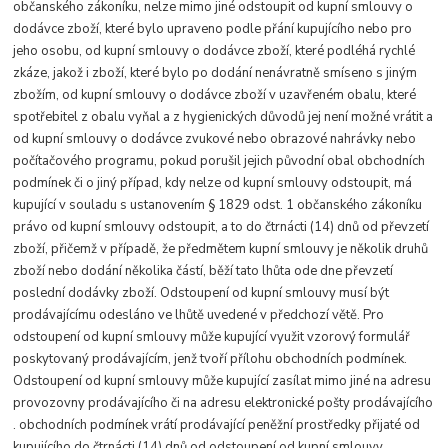
občanského zákoníku, nelze mimo jiné odstoupit od kupní smlouvy o
dodávce zboží, které bylo upraveno podle přání kupujícího nebo pro
jeho osobu, od kupní smlouvy o dodávce zboží, které podléhá rychlé
zkáze, jakož i zboží, které bylo po dodání nenávratně smíseno s jiným
zbožím, od kupní smlouvy o dodávce zboží v uzavřeném obalu, které
spotřebitel z obalu vyňal a z hygienických důvodů jej není možné vrátit a
od kupní smlouvy o dodávce zvukové nebo obrazové nahrávky nebo
počítačového programu, pokud porušil jejich původní obal obchodních
podmínek či o jiný případ, kdy nelze od kupní smlouvy odstoupit, má
kupující v souladu s ustanovením § 1829 odst. 1 občanského zákoníku
právo od kupní smlouvy odstoupit, a to do čtrnácti (14) dnů od převzetí
zboží, přičemž v případě, že předmětem kupní smlouvy je několik druhů
zboží nebo dodání několika částí, běží tato lhůta ode dne převzetí
poslední dodávky zboží. Odstoupení od kupní smlouvy musí být
prodávajícímu odesláno ve lhůtě uvedené v předchozí větě. Pro
odstoupení od kupní smlouvy může kupující využit vzorový formulář
poskytovaný prodávajícím, jenž tvoří přílohu obchodních podmínek.
Odstoupení od kupní smlouvy může kupující zasílat mimo jiné na adresu
provozovny prodávajícího či na adresu elektronické pošty prodávajícího
. obchodních podmínek vrátí prodávající peněžní prostředky přijaté od
kupujícího do čtrnácti (14) dnů od odstoupení od kupní smlouvy