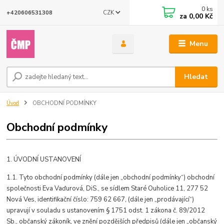
0
ks
CZK
+420606531308
za
0,00 Kč
Menu
Hledat
Úvod
OBCHODNÍ PODMÍNKY
Obchodní podmínky
1. ÚVODNÍ USTANOVENÍ
1.1. Tyto obchodní podmínky (dále jen „obchodní podmínky“) obchodní
společnosti Eva Vaďurová, DiS., se sídlem Staré Ouholice 11, 277 52
Nová Ves, identifikační číslo: 759 62 667, (dále jen „prodávající“)
upravují v souladu s ustanovením § 1751 odst. 1 zákona č. 89/2012
Sb., občanský zákoník, ve znění pozdějších předpisů (dále jen „občanský