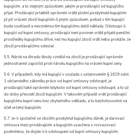
kupujícím, a to stejným způsobem, jakým je prodávající od kupujícího
přijal. Prodávající je taktéž oprávněn vrátit plnění poskytnuté kupujícím
již při vrácení zboží kupujícím či jiným způsobem, pokud s tím kupující
bude souhlasit a nevzniknou tím kupujícímu další náklady. Odstoupí-li
kupující od kupní smlouvy, prodávající není povinen vrátit přijaté peněžní
prostředky kupujícímu dříve, než mu kupující zboží vrátí nebo prokáže, že
zboží prodávajícímu odeslal.
5.5. Nárok na úhradu škody vzniklé na zboží je prodávající oprávněn
jednostranně započíst proti nároku kupujícího na vrácení kupní ceny.
5.6. V případech, kdy má kupující v souladu s ustanovením § 1829 odst.
1 občanského zákoníku právo od kupní smlouvy odstoupit, je
prodávající také oprávněn kdykoliv od kupní smlouvy odstoupit, a to až
do doby převzetí zboží kupujícím. V takovém případě vrátí prodávající
kupujícímu kupní cenu bez zbytečného odkladu, a to bezhotovostně na
účet určený kupujícím.
5.7. Je-li společně se zbožím poskytnut kupujícímu dárek, je darovací
smlouva mezi prodávajícím a kupujícím uzavřena s rozvazovací
podmínkou, že dojde-li k odstoupení od kupní smlouvy kupujícím,