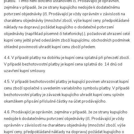
platbu. Tímto není dotčeno ustanovení čl. Prodávající je oprávněn,
zejména v případě, že ze strany kupujícího nedojde k dodatečnému
potvrzení objednávky (čl. Prodávající je vždy oprávněn v závislosti na
charakteru objednávky (množství zboží, výše kupní ceny, předpokládané
náklady na dopravu) požádat kupujícího o dodatečné potvrzení
objednávky (například písemně či telefonicky).), požadovat uhrazení celé
kupní ceny ještě před odesláním zboží kupujícímu. obchodních podmínek
ohledně povinnosti uhradit kupní cenu zboží předem.
4.4. V případě platby na dobírku je kupní cena splatná při převzetí zboží.
V případě bezhotovostní platby je kupní cena splatná do 14 dnů od
uzavření kupní smlouvy.
4.5. V případě bezhotovostní platby je kupující povinen uhrazovat kupní
cenu zboží společně s uvedením variabilního symbolu platby. V případě
bezhotovostní platby je závazek kupujícího uhradit kupní cenu splněn
okamžikem připsání příslušné částky na účet prodávajícího.
4.6. Prodávající je oprávněn, zejména v případě, že ze strany kupujícího
nedojde k dodatečnému potvrzení objednávky (čl. Prodávající je vždy
oprávněn v závislosti na charakteru objednávky (množství zboží, výše
kupní ceny, předpokládané náklady na dopravu) požádat kupujícího o