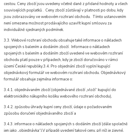
cestou. Ceny zboží jsou uvedeny včetně daně z přidané hodnoty a všech
souvisejících poplatků . Ceny zboží zůstávají v platnosti po dobu, kdy
jsou zobrazovány ve webovém rozhraní obchodu. Tímto ustanovením
není omezena možnost prodávajícího uzavřít kupní smlouvu za
individuálně sjednaných podmínek.
3.3. Webové rozhraní obchodu obsahuje také informace o nákladech
spojených s balením a dodáním zboží. Informace o nákladech
spojených s balením a dodáním zboží uvedené ve webovém rozhraní
obchodu platí pouze v případech, kdy je zboží doručováno v rámci
území České republiky.3.4. Pro objednání zboží vyplní kupující
objednávkový formulář ve webovém rozhraní obchodu. Objednávkový
formulář obsahuje zejména informace o:
3.4.1. objednávaném zboží (objednávané zboží „vloží“ kupující do
elektronického nákupního košíku webového rozhraní obchodu),
3.4.2. způsobu úhrady kupní ceny zboží, údaje o požadovaném
způsobu doručení objednávaného zboží a
3.4.3. informace o nákladech spojených s dodáním zboží (dále společně
jen jako „objednávka“).V případě uvedení takové ceny, při níž je zjevné,