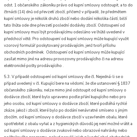
odst. 1 občanského zákoníku právo od kupní smlouvy odstoupit, a to do
čtrnácti (14) dnů od převzetí zboží, přičemž v případě, že předmětem
kupní smlouvy je několik druhů zboží nebo dodání několika částí, běží
tato lhůta ode dne převzetí poslední dodávky zboží. Odstoupení od
kupní smlouvy musí být prodávajícímu odesláno ve lhůtě uvedené v
předchozí větě. Pro odstoupení od kupní smlouvy může kupující využit
vzorový formulář poskytovaný prodávajícím, jenž tvoří přílohu
obchodních podmínek. Odstoupení od kupní smlouvy může kupující
zasílat mimo jiné na adresu provozovny prodávajícího či na adresu
elektronické pošty prodávajícího .
5.3. V případě odstoupení od kupní smlouvy dle čl. Nejedná-li se o
případ uvedený v čl. Kupující bere na vědomí, že dle ustanovení § 1837
občanského zákoníku, nelze mimo jiné odstoupit od kupní smlouvy o
dodávce zboží, které bylo upraveno podle přání kupujícího nebo pro
jeho osobu, od kupní smlouvy o dodávce zboží, které podléhá rychlé
zkáze, jakož i zboží, které bylo po dodání nenávratně smíseno s jiným
zbožím, od kupní smlouvy o dodávce zboží v uzavřeném obalu, které
spotřebitel z obalu vyňal a z hygienických důvodů jej není možné vrátit a
od kupní smlouvy o dodávce zvukové nebo obrazové nahrávky nebo