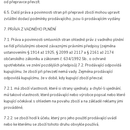
od přepravce převzít.
6.5. Další práva a povinnosti stran při přepravě zboží mohou upravit
zvláštní dodací podmínky prodávajícího, jsou-li prodávajícím vydány.
7. PRÁVA Z VADNÉHO PLNĚNÍ
7.1. Práva a povinnosti smluvních stran ohledně práv z vadného plnění
se řídí příslušnými obecně závaznými právními předpisy (zejména
ustanoveními § 1914 až 1925, § 2099 až 2117 a § 2161 až 2174
občanského zákoníku a zákonem č. 634/1992 Sb., o ochraně
spotřebitele, ve znění pozdějších předpisů).7.2. Prodávající odpovídá
kupujícímu, že zboží při převzetí nemá vady. Zejména prodávající
odpovídá kupujícímu, že v době, kdy kupující zboží převzal:
7.2.1. má zboží vlastnosti, které si strany ujednaly, a chybí-li ujednání,
má takové vlastnosti, které prodávající nebo výrobce popsal nebo které
kupující očekával s ohledem na povahu zboží a na základě reklamy jimi
prováděné,
7.2.2. se zboží hodí k účelu, který pro jeho použití prodávající uvádí
nebo ke kterému se zboží tohoto druhu obvykle používá,