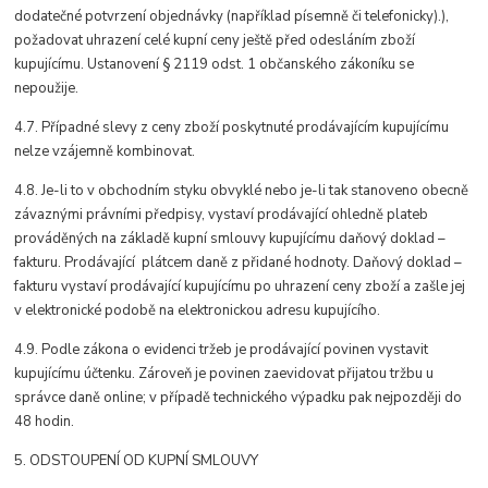
dodatečné potvrzení objednávky (například písemně či telefonicky).),
požadovat uhrazení celé kupní ceny ještě před odesláním zboží
kupujícímu. Ustanovení § 2119 odst. 1 občanského zákoníku se
nepoužije.
4.7. Případné slevy z ceny zboží poskytnuté prodávajícím kupujícímu
nelze vzájemně kombinovat.
4.8. Je-li to v obchodním styku obvyklé nebo je-li tak stanoveno obecně
závaznými právními předpisy, vystaví prodávající ohledně plateb
prováděných na základě kupní smlouvy kupujícímu daňový doklad –
fakturu. Prodávající plátcem daně z přidané hodnoty. Daňový doklad –
fakturu vystaví prodávající kupujícímu po uhrazení ceny zboží a zašle jej
v elektronické podobě na elektronickou adresu kupujícího.
4.9. Podle zákona o evidenci tržeb je prodávající povinen vystavit
kupujícímu účtenku. Zároveň je povinen zaevidovat přijatou tržbu u
správce daně online; v případě technického výpadku pak nejpozději do
48 hodin.
5. ODSTOUPENÍ OD KUPNÍ SMLOUVY