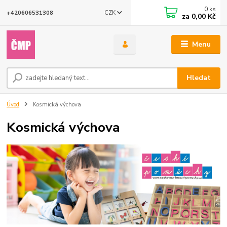
0
ks
CZK
+420606531308
za
0,00 Kč
Menu
Hledat
Úvod
Kosmická výchova
Kosmická výchova