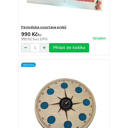
Periodicka soustava prvků
990 Kč
/
ks
Skladem
990 Kč
bez DPH
Přidat do košíku
Novinka