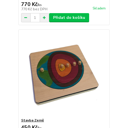
770 Kč
/
ks
Skladem
770 Kč
bez DPH
Přidat do košíku
Stavba Země
450 Kč