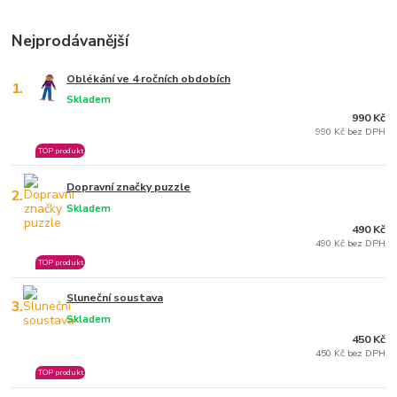
Nejprodávanější
Oblékání ve 4 ročních obdobích
1.
Skladem
990 Kč
990 Kč bez DPH
TOP produkt
Dopravní značky puzzle
2.
Skladem
490 Kč
490 Kč bez DPH
TOP produkt
Sluneční soustava
3.
Skladem
450 Kč
450 Kč bez DPH
TOP produkt