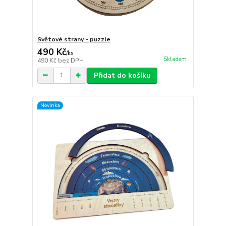
Světové strany - puzzle
490 Kč
/
ks
Skladem
490 Kč
bez DPH
Přidat do košíku
Novinka