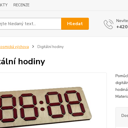
KTY
RECENZE
Nevíte
Hledat
+420
osmická výchova
Digitální hodiny
tální hodiny
Pomůck
digitá
hodiná
Materi
Dos