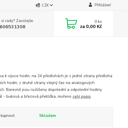
Přihlášení
CZK
 si rady? Zavolejte.
0
ks
za
0,00 Kč
606531308
a k výuce hodin, na 24 předlohách je z jedné strany předloha
lních hodin, z druhé strany stejný čas na analogových
ch. Barevně jsou rozlišeny dopolední a odpolední hodiny.
ál - buková a březová překližka, mořeno
celý popis
tupnost
Skladem