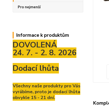
Pro nejmenší
Informace k produktům
DOVOLENÁ
24. 7. - 2. 8. 2026
Dodací lhůta
Všechny naše produkty pro Vás
vyrábíme, proto je dodací lhůta
obvykle 15 - 21 dní.
Komple