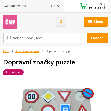
0
ks
CZK
+420606531308
za
0,00 Kč
Menu
Hledat
Úvod
Kosmická výchova
Dopravní značky puzzle
Dopravní značky puzzle
TOP produkt