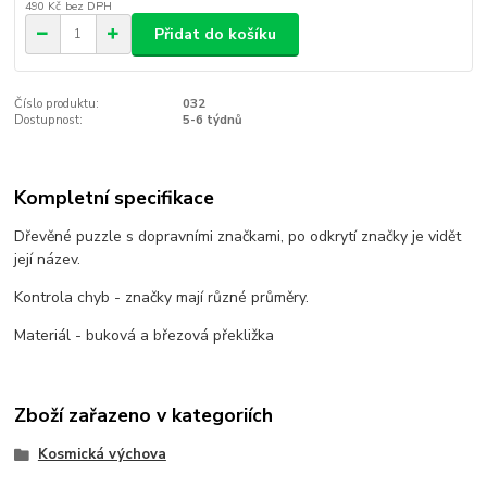
490 Kč
bez DPH
Přidat do košíku
Číslo produktu:
032
Dostupnost:
5-6 týdnů
Kompletní specifikace
Dřevěné puzzle s dopravními značkami, po odkrytí značky je vidět
její název.
Kontrola chyb - značky mají různé průměry.
Materiál - buková a březová překližka
Zboží zařazeno v kategoriích
Kosmická výchova