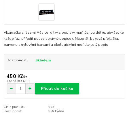
Vkládačka s fázemi Měsíce, dílky s popisky mají různou délku, aby šel ke
každé fázi přiřadit pouze správný popisek. Materiál: buková překližka,
barveno akrylovými barvami a ekologickými mořidly
celý popis
Dostupnost
Skladem
450 Kč
/
ks
450 Kč
bez DPH
Přidat do košíku
Číslo produktu:
028
Dostupnost:
5-6 týdnů