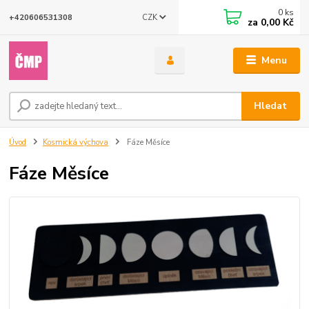
0
ks
CZK
+420606531308
za
0,00 Kč
Menu
Hledat
Úvod
Kosmická výchova
Fáze Měsíce
Fáze Měsíce