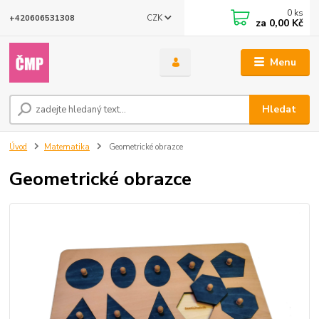
0
ks
CZK
+420606531308
za
0,00 Kč
Menu
Hledat
Úvod
Matematika
Geometrické obrazce
Geometrické obrazce