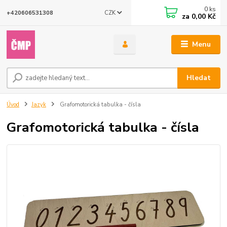
0
ks
CZK
+420606531308
za
0,00 Kč
Menu
Hledat
Úvod
Jazyk
Grafomotorická tabulka - čísla
Grafomotorická tabulka - čísla