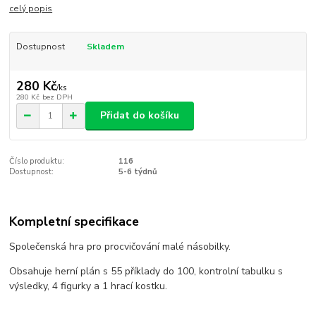
celý popis
Dostupnost
Skladem
280 Kč
/
ks
280 Kč
bez DPH
Přidat do košíku
Číslo produktu:
116
Dostupnost:
5-6 týdnů
Kompletní specifikace
Společenská hra pro procvičování malé násobilky.
Obsahuje herní plán s 55 příklady do 100, kontrolní tabulku s
výsledky, 4 figurky a 1 hrací kostku.