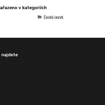
zařazeno v kategoriích
Český jazyk
 najdete