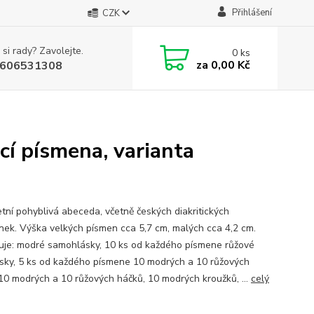
Přihlášení
CZK
 si rady? Zavolejte.
0
ks
za
0,00 Kč
606531308
cí písmena, varianta
tní pohyblivá abeceda, včetně českých diakritických
ek. Výška velkých písmen cca 5,7 cm, malých cca 4,2 cm.
je: modré samohlásky, 10 ks od každého písmene růžové
sky, 5 ks od každého písmene 10 modrých a 10 růžových
 10 modrých a 10 růžových háčků, 10 modrých kroužků, ...
celý