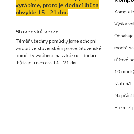
vyrábíme, proto je dodací lhůta
Kompletní
obvykle 15 - 21 dní.
Výška vel
Slovenské verze
Obsahuje
Téměř všechny pomůcky jsme schopni
modré sa
vyrobit ve slovenském jazyce. Slovenské
pomůcky vyrábíme na zakázku - dodací
růžové s
lhůta je u nich cca 14 - 21 dní.
10 modrý
Materiál:
Na přání 
Pozn.: Z 