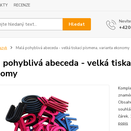
KTY
RECENZE
Nevíte
Hledat
+420
azyk
Malá pohyblivá abeceda - velká tiskací písmena, varianta ekonomy
 pohyblivá abeceda - velká tiska
nomy
Komple
znamén
Obsahu
souhlá
čárek,
popis