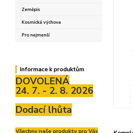
Zeměpis
Kosmická výchova
Pro nejmenší
Informace k produktům
DOVOLENÁ
24. 7. - 2. 8. 2026
Dodací lhůta
Všechny naše produkty pro Vás
Komple