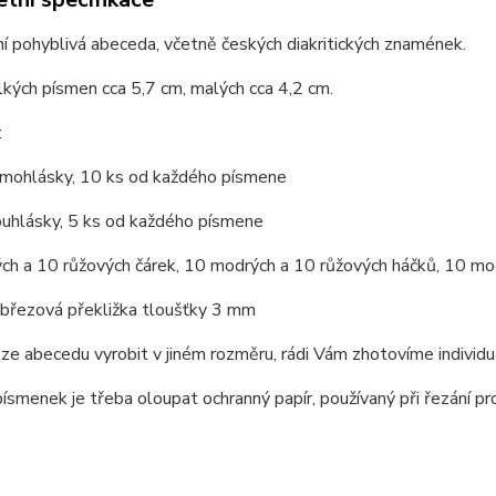
 pohyblivá abeceda, včetně českých diakritických znamének.
kých písmen cca 5,7 cm, malých cca 4,2 cm.
:
mohlásky, 10 ks od každého písmene
ouhlásky, 5 ks od každého písmene
ch a 10 růžových čárek, 10 modrých a 10 růžových háčků, 10 mo
 březová překližka tloušťky 3 mm
lze abecedu vyrobit v jiném rozměru, rádi Vám zhotovíme individuá
písmenek je třeba oloupat ochranný papír, používaný při řezání pro