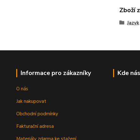
Zboží 
Jazyk
Informace pro zákazníky
Kde nás
O nás
Jak nakupovat
Obchodní podmínky
Fakturační adresa
Materiály zdarma ke stažení