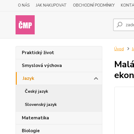
O NÁS
JAK NAKUPOVAT
OBCHODNÍ PODMÍNKY
KONTA
Úvod
J
Praktický život
Malá
Smyslová výchova
eko
Jazyk
Český jazyk
Slovenský jazyk
Matematika
Biologie