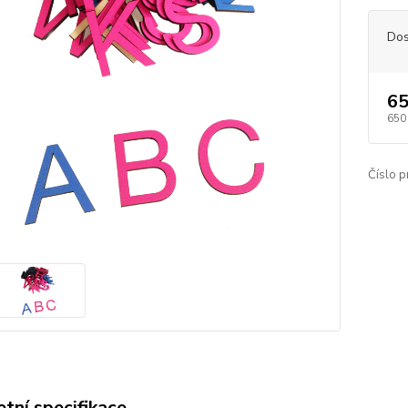
Dos
65
650
Číslo p
tní specifikace