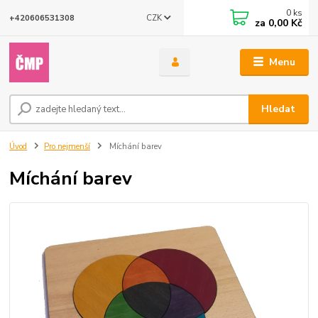
0
ks
CZK
+420606531308
za
0,00 Kč
Menu
Hledat
Úvod
Pro nejmenší
Míchání barev
Míchání barev