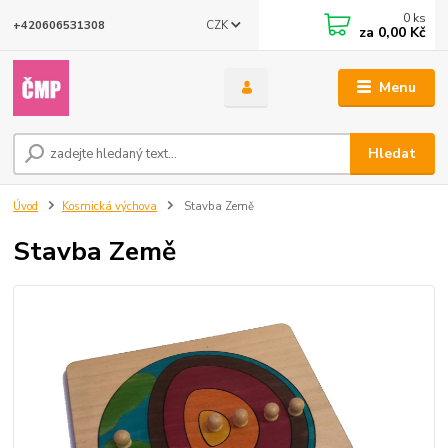
0
ks
CZK
+420606531308
za
0,00 Kč
Menu
Hledat
Úvod
Kosmická výchova
Stavba Země
Stavba Země