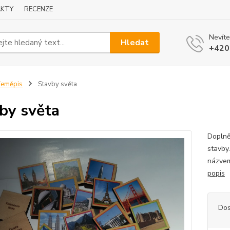
KTY
RECENZE
Nevíte
Hledat
+420
Zeměpis
Stavby světa
by světa
Doplně
stavby
názvem
popis
Dos