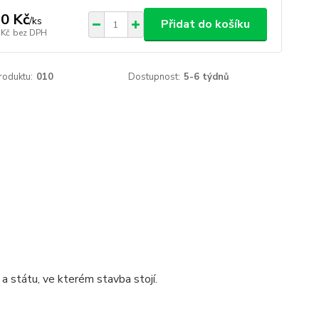
0 Kč
/
ks
Přidat do košíku
 Kč
bez DPH
roduktu:
010
Dostupnost:
5-6 týdnů
 státu, ve kterém stavba stojí.