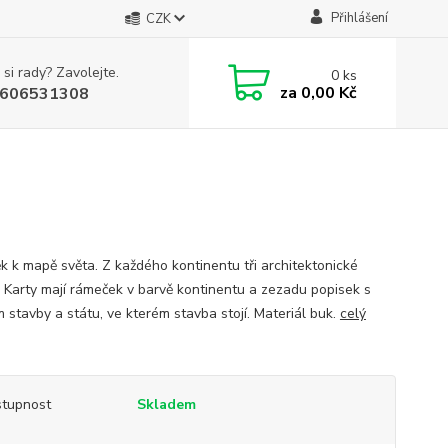
Přihlášení
CZK
 si rady? Zavolejte.
0
ks
za
0,00 Kč
606531308
k k mapě světa. Z každého kontinentu tři architektonické
. Karty mají rámeček v barvě kontinentu a zezadu popisek s
 stavby a státu, ve kterém stavba stojí. Materiál buk.
celý
tupnost
Skladem