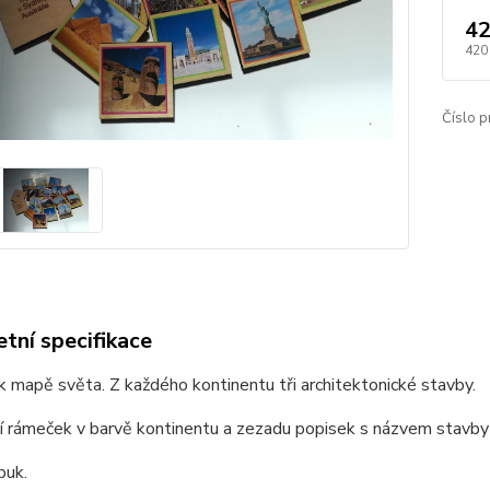
42
420
Číslo p
tní specifikace
 mapě světa. Z každého kontinentu tři architektonické stavby.
í rámeček v barvě kontinentu a zezadu popisek s názvem stavby a
buk.