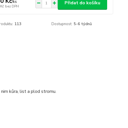
0 Kč
/
ks
Přidat do košíku
 Kč
bez DPH
roduktu:
113
Dostupnost:
5-6 týdnů
nim kůra, list a plod stromu.