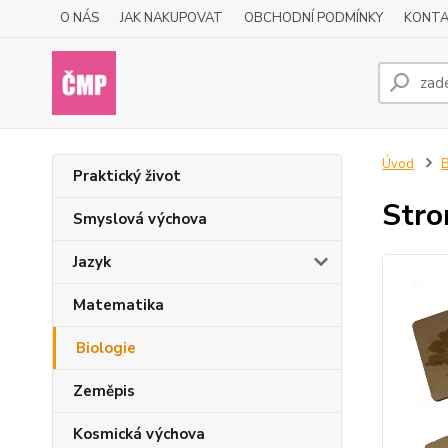
O NÁS
JAK NAKUPOVAT
OBCHODNÍ PODMÍNKY
KONTA
Úvod
B
Praktický život
Stro
Smyslová výchova
Jazyk
Matematika
Biologie
Zeměpis
Kosmická výchova