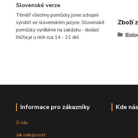
Slovenské verze
Téměř všechny pomůcky jsme schopni
Zboží 
vyrobit ve slovenském jazyce. Slovenské
pomůcky vyrábíme na zakázku - dodací
Biolo
lhůta je u nich cca 14 - 21 dní.
Informace pro zákazníky
Kde nás
O nás
Jak nakupovat