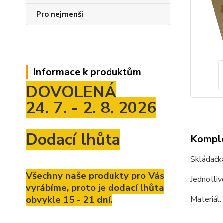
Pro nejmenší
Informace k produktům
DOVOLENÁ
24. 7. - 2. 8. 2026
Dodací lhůta
Komple
Skládačka
Všechny naše produkty pro Vás
Jednotliv
vyrábíme, proto je dodací lhůta
obvykle 15 - 21 dní.
Materiál: