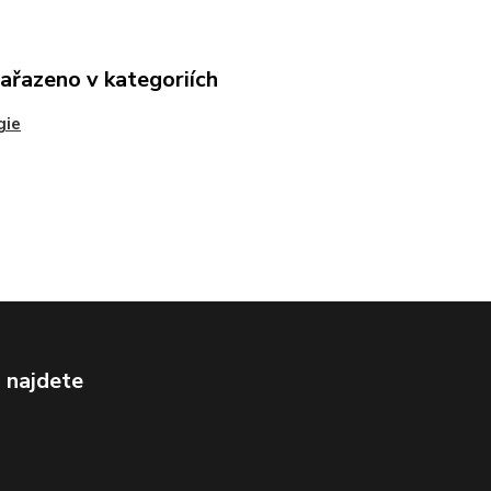
zařazeno v kategoriích
gie
 najdete