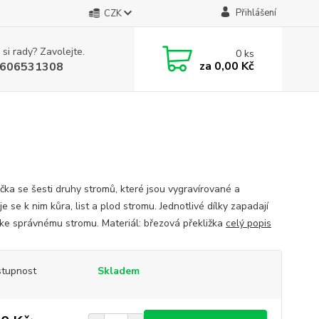
Přihlášení
CZK
 si rady? Zavolejte.
0
ks
za
0,00 Kč
606531308
čka se šesti druhy stromů, které jsou vygravírované a
je se k nim kůra, list a plod stromu. Jednotlivé dílky zapadají
ke správnému stromu. Materiál: březová překližka
celý popis
tupnost
Skladem