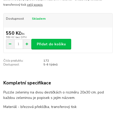
transferový tisk
celý popis
Dostupnost
Skladem
550 Kč
/
ks
550 Kč
bez DPH
Přidat do košíku
Číslo produktu:
172
Dostupnost:
5-6 týdnů
Kompletní specifikace
Puzzle zeleniny na dvou destičkách o rozměru 20x30 cm, pod
každou zeleninou je popisek s jejím názvem.
Materiál - březová překližka, transferový tisk