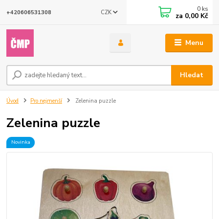
0
ks
CZK
+420606531308
za
0,00 Kč
Menu
Hledat
Úvod
Pro nejmenší
Zelenina puzzle
Zelenina puzzle
Novinka