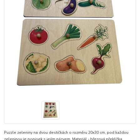
Puzzle zeleniny na dvou destičkách o rozměru 20x30 cm, pod každou
zeleninou je popisek s jejím názvem. Materiál - březová překližka,