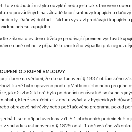
i to v obchodním styku obvyklé nebo je-li tak stanoveno obecně 
lateb prováděných na základě kupní smlouvy kupujícímu daňový d
 hodnoty. Daňový doklad – fakturu vystaví prodávající kupujícímu 
onickou adresu kupujícího.
e zákona o evidenci tržeb je prodávající povinen vystavit kupuj
právce daně online; v případě technického výpadku pak nejpozději
TOUPENÍ OD KUPNÍ SMLOUVY
jící bere na vědomí, že dle ustanovení § 1837 občanského záko
boží, které bylo upraveno podle přání kupujícího nebo pro jeho 
áze, jakož i zboží, které bylo po dodání nenávratně smíseno s ji
 obalu, které spotřebitel z obalu vyňal a z hygienických důvodů
ebo obrazové nahrávky nebo počítačového programu, pokud poruši
dná-li se o případ uvedený v čl. 5.1 obchodních podmínek či o j
cí v souladu s ustanovením § 1829 odst. 1 občanského zákoníku 