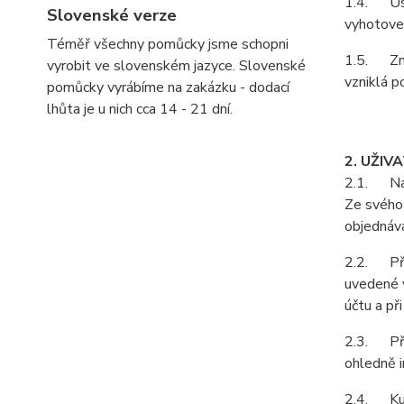
1.4. Ust
Slovenské verze
vyhotoven
Téměř všechny pomůcky jsme schopni
1.5. Zně
vyrobit ve slovenském jazyce. Slovenské
vzniklá p
pomůcky vyrábíme na zakázku - dodací
lhůta je u nich cca 14 - 21 dní.
2. UŽIV
2.1. Na z
Ze svého 
objednává
2.2. Při 
uvedené v
účtu a př
2.3. Pří
ohledně i
2.4. Kupu