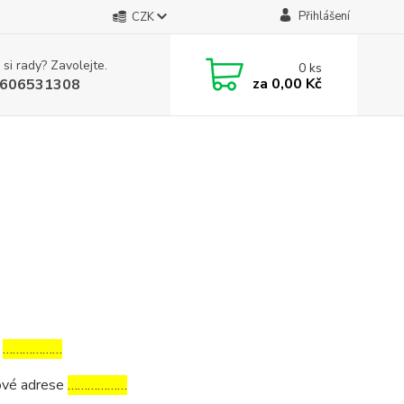
Přihlášení
CZK
 si rady? Zavolejte.
0
ks
za
0,00 Kč
606531308
a
………………
tové adrese
………………