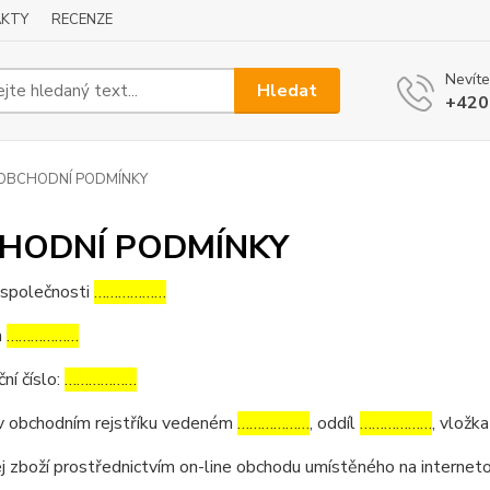
KTY
RECENZE
Nevíte
Hledat
+420
OBCHODNÍ PODMÍNKY
HODNÍ PODMÍNKY
 společnosti
………………
m
………………
ční číslo:
………………
v obchodním rejstříku vedeném
………………
, oddíl
………………
, vložk
j zboží prostřednictvím on-line obchodu umístěného na interne