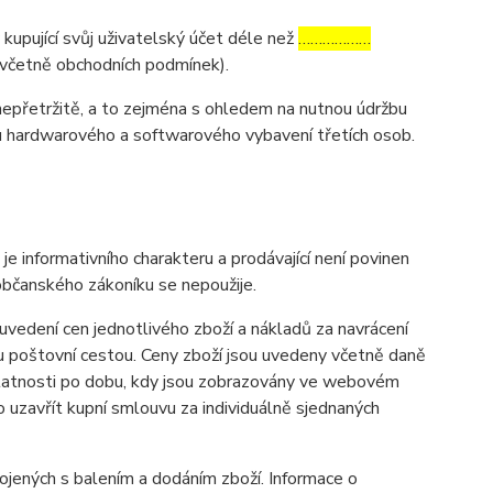
 kupující svůj uživatelský účet déle než
………………
y (včetně obchodních podmínek).
nepřetržitě, a to zejména s ohledem na nutnou údržbu
u hardwarového a softwarového vybavení třetích osob.
informativního charakteru a prodávající není povinen
občanského zákoníku se nepoužije.
vedení cen jednotlivého zboží a nákladů za navrácení
u poštovní cestou. Ceny zboží jsou uvedeny včetně daně
 platnosti po dobu, kdy jsou zobrazovány ve webovém
uzavřít kupní smlouvu za individuálně sjednaných
ených s balením a dodáním zboží. Informace o