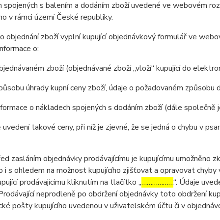
 spojených s balením a dodáním zboží uvedené ve webovém rozhr
o v rámci území České republiky.
 objednání zboží vyplní kupující objednávkový formulář ve web
nformace o:
jednávaném zboží (objednávané zboží „vloží“ kupující do elektr
působu úhrady kupní ceny zboží, údaje o požadovaném způsobu d
formace o nákladech spojených s dodáním zboží (dále společně 
 uvedení takové ceny, při níž je zjevné, že se jedná o chybu v psa
 zasláním objednávky prodávajícímu je kupujícímu umožněno zkon
 to i s ohledem na možnost kupujícího zjišťovat a opravovat chyby
pující prodávajícímu kliknutím na tlačítko „
………………
“. Údaje uved
Prodávající neprodleně po obdržení objednávky toto obdržení kup
cké pošty kupujícího uvedenou v uživatelském účtu či v objednáv