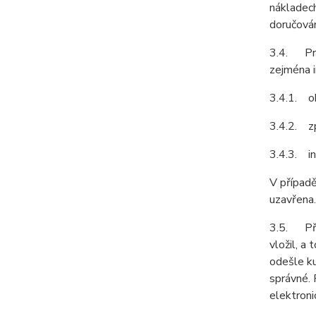
nákladech
doručován
3.4. Pro
zejména i
3.4.1. ob
3.4.2. z
3.4.3. in
V případě
uzavřena.
3.5. Před
vložil, a
odešle ku
správné. 
elektroni