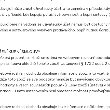
vající může zrušit uživatelský účet, a to zejména v případě, kdy
, či v případě, kdy kupující poruší své povinnosti z kupní smlouv
jící bere na vědomí, že uživatelský účet nemusí být dostupný 
ého a softwarového vybavení prodávajícího, popř. nutnou údržb
ŘENÍ KUPNÍ SMLOUVY
erá prezentace zboží umístěná ve webovém rozhraní obchodu je 
upní smlouvu ohledně tohoto zboží. Ustanovení § 1732 odst. 2 
vé rozhraní obchodu obsahuje informace o zboží, a to včetně u
stliže toto zboží ze své podstaty nemůže být navráceno obvyklo
 hodnoty a všech souvisejících poplatků. Ceny zboží zůstávají v
obchodu. Tímto ustanovením není omezena možnost prodávajícího 
.
ové rozhraní obchodu obsahuje také informace o nákladech spoj