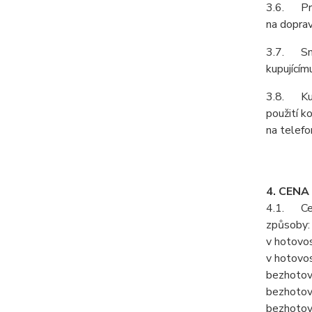
3.6. Prod
na doprav
3.7. Smlu
kupujícím
3.8. Kupu
použití k
na telefo
4. CENA
4.1. Cenu
způsoby:
v hotovos
v hotovos
bezhotov
bezhotov
bezhotov