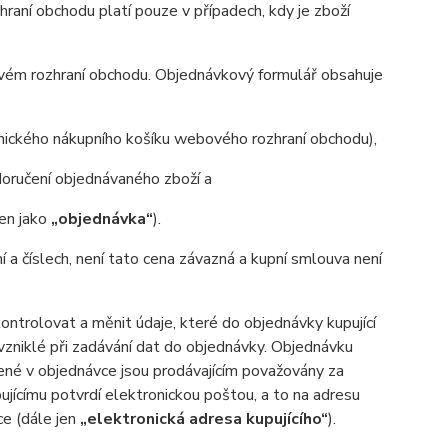
aní obchodu platí pouze v případech, kdy je zboží
ovém rozhraní obchodu. Objednávkový formulář obsahuje
onického nákupního košíku webového rozhraní obchodu),
oručení objednávaného zboží a
jen jako
„objednávka“
).
ní a číslech, není tato cena závazná a kupní smlouva není
trolovat a měnit údaje, které do objednávky kupující
 vzniklé při zadávání dat do objednávky. Objednávku
ené v objednávce jsou prodávajícím považovány za
ujícímu potvrdí elektronickou poštou, a to na adresu
ce (dále jen
„elektronická adresa kupujícího“
).