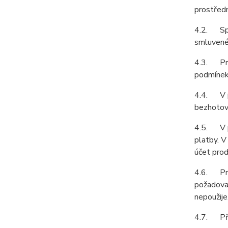
prostředn
4.2. Spol
smluvené 
4.3. Prod
podmínek 
4.4. V př
bezhotovo
4.5. V př
platby. V
účet prod
4.6. Prod
požadovat
nepoužije
4.7. Pří