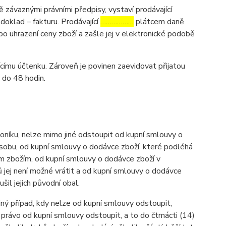
závaznými právními předpisy, vystaví prodávající
oklad – fakturu. Prodávající
………………
plátcem daně
po uhrazení ceny zboží a zašle jej v elektronické podobě
ícímu účtenku. Zároveň je povinen zaevidovat přijatou
 do 48 hodin.
níku, nelze mimo jiné odstoupit od kupní smlouvy o
osobu, od kupní smlouvy o dodávce zboží, které podléhá
ným zbožím, od kupní smlouvy o dodávce zboží v
 jej není možné vrátit a od kupní smlouvy o dodávce
l jejich původní obal.
iný případ, kdy nelze od kupní smlouvy odstoupit,
právo od kupní smlouvy odstoupit, a to do čtrnácti (14)