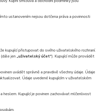
uvy. Kupní smlouva a obchodní podmínky jsou
ímto ustanovením nejsou dotčena práva a povinnosti
 kupující přistupovat do svého uživatelského rozhraní.
 (dále jen
„uživatelský účet“
). Kupující může provádět
 povinen uvádět správně a pravdivě všechny údaje. Údaje
n aktualizovat. Údaje uvedené kupujícím v uživatelském
heslem. Kupující je povinen zachovávat mlčenlivost
m osobám.