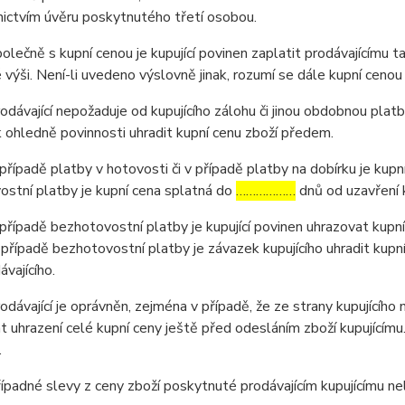
ictvím úvěru poskytnutého třetí osobou.
ečně s kupní cenou je kupující povinen zaplatit prodávajícímu t
výši. Není-li uvedeno výslovně jinak, rozumí se dále kupní cenou
ávající nepožaduje od kupujícího zálohu či jinou obdobnou platb
ohledně povinnosti uhradit kupní cenu zboží předem.
ípadě platby v hotovosti či v případě platby na dobírku je kupní
stní platby je kupní cena splatná do
………………
dnů od uzavření 
ípadě bezhotovostní platby je kupující povinen uhrazovat kupní
 případě bezhotovostní platby je závazek kupujícího uhradit kupn
ávajícího.
ávající je oprávněn, zejména v případě, že ze strany kupujícího
 uhrazení celé kupní ceny ještě před odesláním zboží kupujícím
.
padné slevy z ceny zboží poskytnuté prodávajícím kupujícímu n