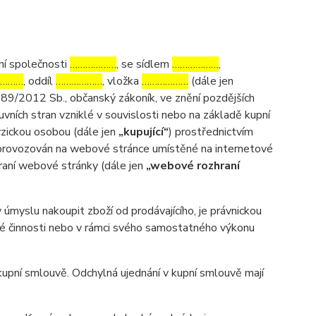
ní společnosti
………………
, se sídlem
………………
,
………
, oddíl
………………
, vložka
………………
(dále jen
 89/2012 Sb., občanský zákoník, ve znění pozdějších
uvních stran vzniklé v souvislosti nebo na základě kupní
fyzickou osobou (dále jen
„kupující“
) prostřednictvím
m provozován na webové stránce umístěné na internetové
hraní webové stránky (dále jen
„webové rozhraní
myslu nakoupit zboží od prodávajícího, je právnickou
ské činnosti nebo v rámci svého samostatného výkonu
pní smlouvě. Odchylná ujednání v kupní smlouvě mají