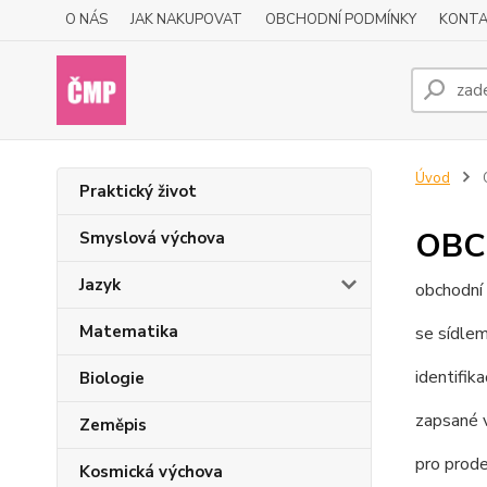
O NÁS
JAK NAKUPOVAT
OBCHODNÍ PODMÍNKY
KONTA
Úvod
Praktický život
OBC
Smyslová výchova
Jazyk
obchodní
Matematika
se sídle
identifika
Biologie
zapsané 
Zeměpis
pro prode
Kosmická výchova