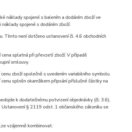
aké náklady spojené s balením a dodáním zboží ve
 i náklady spojené s dodáním zboží.
u. Tímto není dotčeno ustanovení čl. 4.6 obchodních
 cena splatná při převzetí zboží. V případě
kupní smlouvy.
 cenu zboží společně s uvedením variabilního symbolu
í cenu splněn okamžikem připsání příslušné částky na
 nedojde k dodatečnému potvrzení objednávky (čl. 3.6),
u. Ustanovení § 2119 odst. 1 občanského zákoníku se
elze vzájemně kombinovat.