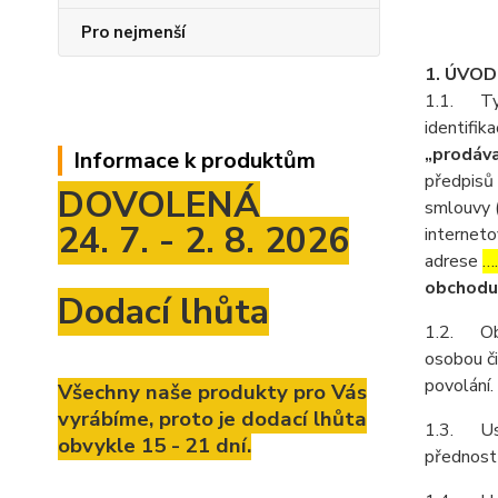
Pro nejmenší
1. ÚVO
1.1. Tyt
identifika
„prodáva
Informace k produktům
předpisů 
DOVOLENÁ
smlouvy 
24. 7. - 2. 8. 2026
interneto
adrese
…
obchodu
Dodací lhůta
1.2. Obch
osobou či
povolání.
Všechny naše produkty pro Vás
vyrábíme, proto je dodací lhůta
1.3. Ust
obvykle 15 - 21 dní.
přednost