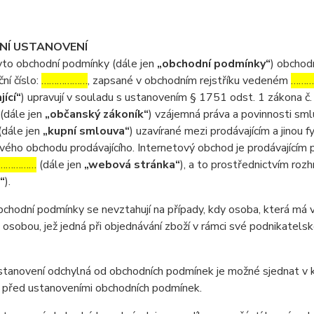
DNÍ USTANOVENÍ
o obchodní podmínky (dále jen
„obchodní podmínky“
) obchod
ční číslo:
………………
, zapsané v obchodním rejstříku vedeném
………
jící“
) upravují v souladu s ustanovením § 1751 odst. 1 zákona č.
(dále jen
„občanský zákoník“
) vzájemná práva a povinnosti sml
(dále jen
„kupní smlouva“
) uzavírané mezi prodávajícím a jinou 
vého obchodu prodávajícího. Internetový obchod je prodávající
……………
(dále jen
„webová stránka“
), a to prostřednictvím roz
“
).
odní podmínky se nevztahují na případy, kdy osoba, která má v ú
 osobou, jež jedná při objednávání zboží v rámci své podnikatel
anovení odchylná od obchodních podmínek je možné sjednat v ku
 před ustanoveními obchodních podmínek.