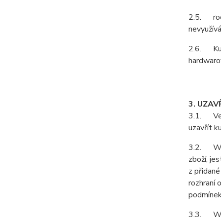
2.5. rodá
nevyužívá
2.6. Kupu
hardwarov
3. UZAV
3.1. Vešk
uzavřít k
3.2. Webo
zboží, je
z přidané
rozhraní 
podmínek
3.3. Web