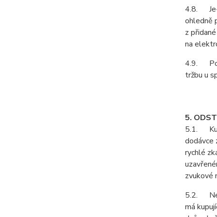
4.8. Je-l
ohledně p
z přidané
na elektr
4.9. Podl
tržbu u s
5. ODS
5.1. Kupu
dodávce z
rychlé zk
uzavřeném
zvukové n
5.2. Neje
má kupují