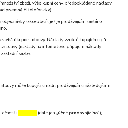
(množství zboží, výše kupní ceny, předpokládané náklady
d písemně či telefonicky).
 objednávky (akceptací), jež je prodávajícím zasláno
ího.
zavírání kupní smlouvy. Náklady vzniklé kupujícímu při
 smlouvy (náklady na internetové připojení, náklady
d základní sazby.
ouvy může kupující uhradit prodávajícímu následujícími
olečnosti
………………
(dále jen
„účet prodávajícího“
);