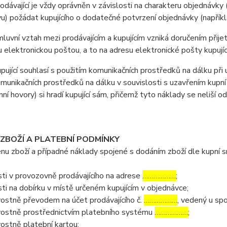
ávající je vždy oprávněn v závislosti na charakteru objednávky 
u) požádat kupujícího o dodatečné potvrzení objednávky (napříkla
vní vztah mezi prodávajícím a kupujícím vzniká doručením přijetí
u elektronickou poštou, a to na adresu elektronické pošty kupujíc
jící souhlasí s použitím komunikačních prostředků na dálku při u
omunikačních prostředků na dálku v souvislosti s uzavřením kupní
nní hovory) si hradí kupující sám, přičemž tyto náklady se neliší o
 ZBOŽÍ A PLATEBNÍ PODMÍNKY
 zboží a případné náklady spojené s dodáním zboží dle kupní sml
ti v provozovně prodávajícího na adrese
………………
;
ti na dobírku v místě určeném kupujícím v objednávce;
ostně převodem na účet prodávajícího č.
………………
, vedený u sp
ostně prostřednictvím platebního systému
………………
;
ostně platební kartou;