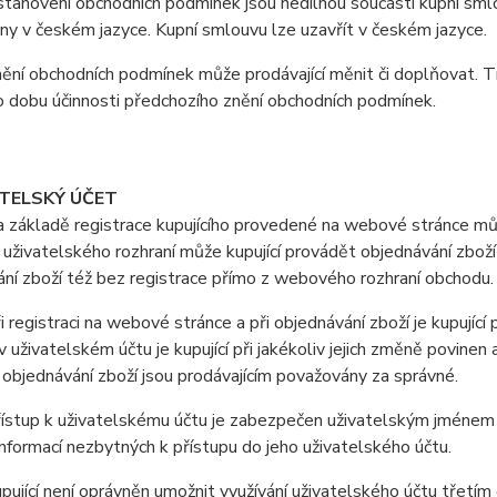
anovení obchodních podmínek jsou nedílnou součástí kupní smlo
y v českém jazyce. Kupní smlouvu lze uzavřít v českém jazyce.
ní obchodních podmínek může prodávající měnit či doplňovat. T
o dobu účinnosti předchozího znění obchodních podmínek.
ATELSKÝ ÚČET
ákladě registrace kupujícího provedené na webové stránce může
uživatelského rozhraní může kupující provádět objednávání zboží
ní zboží též bez registrace přímo z webového rozhraní obchodu.
registraci na webové stránce a při objednávání zboží je kupující
 uživatelském účtu je kupující při jakékoliv jejich změně povine
i objednávání zboží jsou prodávajícím považovány za správné.
stup k uživatelskému účtu je zabezpečen uživatelským jménem a 
nformací nezbytných k přístupu do jeho uživatelského účtu.
jící není oprávněn umožnit využívání uživatelského účtu třetí