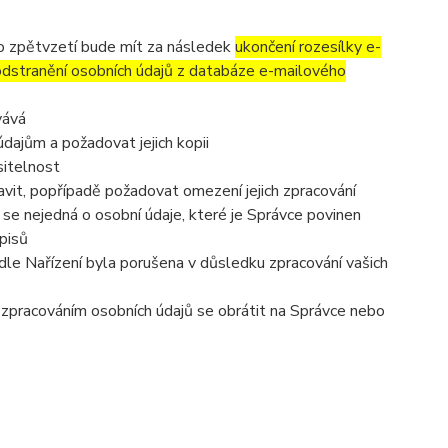
to zpětvzetí bude mít za následek
ukončení rozesílky e-
 odstranění osobních údajů z databáze e-mailového
vává
dajům a požadovat jejich kopii
sitelnost
vit, popřípadě požadovat omezení jejich zpracování
se nejedná o osobní údaje, které je Správce povinen
pisů
dle Nařízení byla porušena v důsledku zpracování vašich
e zpracováním osobních údajů se obrátit na Správce nebo