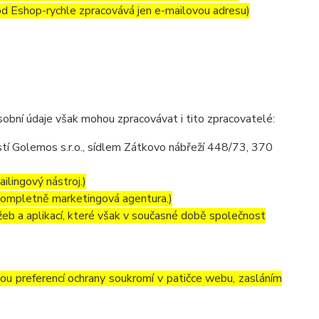
 od Eshop-rychle zpracovává jen e-mailovou adresu)
obní údaje však mohou zpracovávat i tito zpracovatelé:
í Golemos s.r.o., sídlem Zátkovo nábřeží 448/73, 370
ilingový nástroj.)
kompletně marketingová agentura.)
eb a aplikací, které však v současné době společnost
vou preferencí ochrany soukromí v patičce webu, zasláním