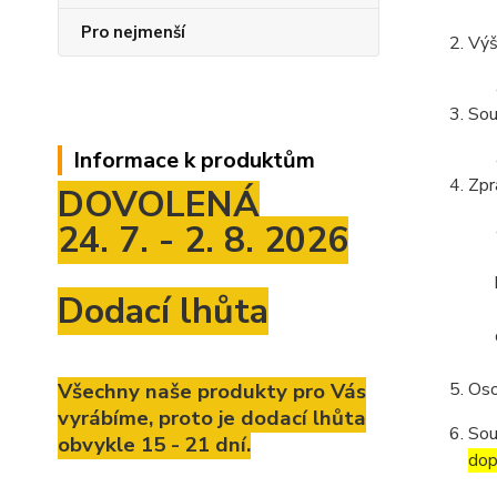
Pro nejmenší
Výš
Sou
Informace k produktům
Zpr
DOVOLENÁ
24. 7. - 2. 8. 2026
Dodací lhůta
Všechny naše produkty pro Vás
Oso
vyrábíme, proto je dodací lhůta
Sou
obvykle 15 - 21 dní.
dop